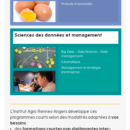
Produits et procédés
Sciences des données et management
Big Data - Data Science - Data
management
Géomatique
Management et stratégie
d'entreprise
L'Institut Agro Rennes-Angers développe ces
programmes courts selon des modalités adaptées à
vos
besoins
:
des
formations courtes non diplômantes inter-