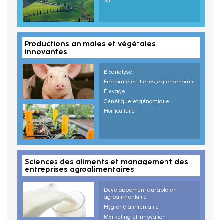
Sol
Productions animales et végétales
innovantes
Bioanalyse
Économie et filières, agroéconomie
Élevage
Génétique et génomique
Horticulture
Sciences des aliments et management des
entreprises agroalimentaires
Développement durable en
agroalimentaire
Hygiène alimentaire
Marketing et innovation