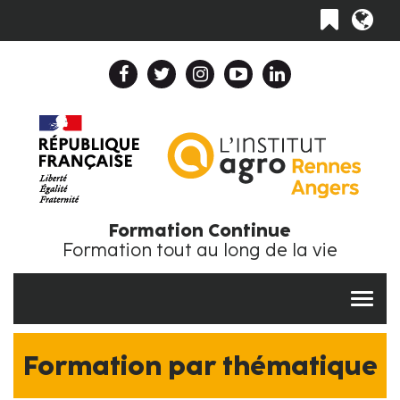
Aller
Toggle
au
navigation
contenu
principal
Header
Top
Navigation
Collapse
FR
Formation Continue
Formation tout au long de la vie
Formation par thématique