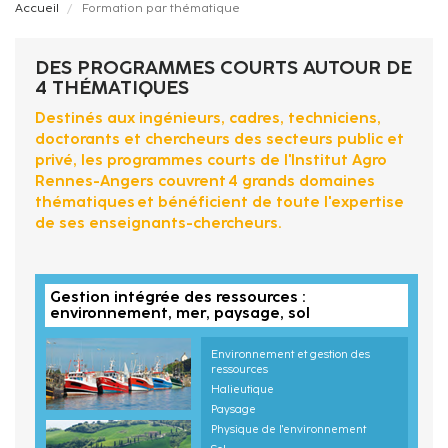
Fil
Accueil
Formation par thématique
d'Ariane
DES PROGRAMMES COURTS AUTOUR DE
4 THÉMATIQUES
Destinés aux ingénieurs, cadres, techniciens,
doctorants et chercheurs des secteurs public et
privé, les programmes courts de l'Institut Agro
Rennes-Angers couvrent 4 grands domaines
thématiques et bénéficient de toute l'expertise
de ses enseignants-chercheurs.
Gestion intégrée des ressources :
environnement, mer, paysage, sol
Environnement et gestion des
ressources
Halieutique
Paysage
Physique de l'environnement