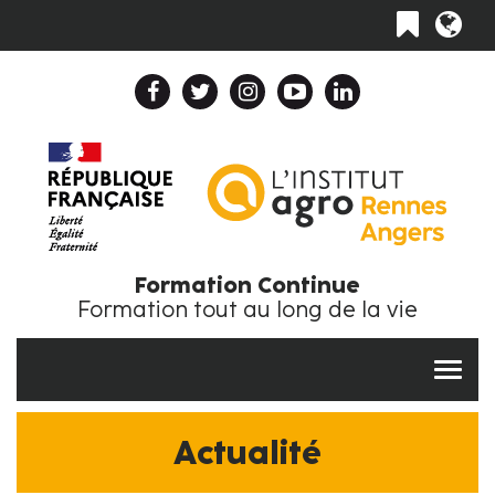
Aller
Toggle
au
navigation
contenu
principal
Header
Top
Navigation
Collapse
FR
Formation Continue
Formation tout au long de la vie
Actualité