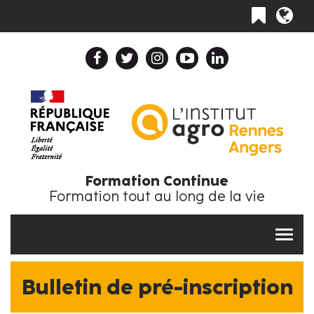
Aller
Toggle
au
navigation
contenu
principal
Header
Top
Navigation
Collapse
FR
Formation Continue
Formation tout au long de la vie
Bulletin de pré-inscription