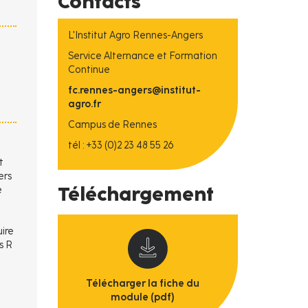
Contacts
L'Institut Agro Rennes-Angers
Service Alternance et Formation
Continue
fc.rennes-angers@institut-
agro.fr
Campus de Rennes
tél : +33 (0)2 23 48 55 26
t
ers
Téléchargement
e
ire
s R
Télécharger la fiche du
module (pdf)