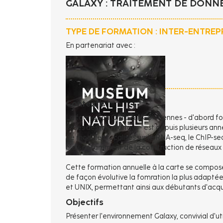
GALAXY : TRAITEMENT DE DONN
TYPE DE FORMATION : INTER-ENTREP
En partenariat avec :
Contexte
La formation Omic & NGS - Rennes - d'abord foc
issues des microarrays - est depuis plusieurs an
de modules focalisés sur le RNA-seq, le ChIP-seq,
biais notamment de la construction de réseaux
Cette formation annuelle à la carte se compos
de façon évolutive la fomration la plus adaptée 
et UNIX, permettant ainsi aux débutants d'acqué
Objectifs
Présenter l'environnement Galaxy, convivial d'util