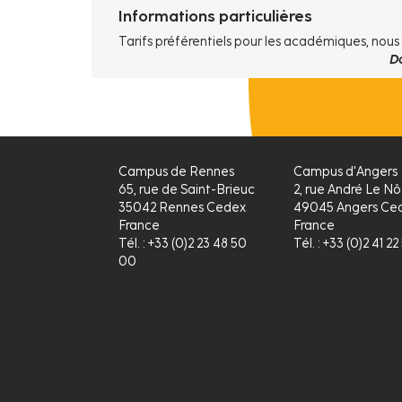
Informations particulières
Tarifs préférentiels pour les académiques, nous
D
Campus de Rennes
Campus d'Angers
65, rue de Saint-Brieuc
2, rue André Le Nô
35042 Rennes Cedex
49045 Angers Ced
France
France
Tél. : +33 (0)2 23 48 50
Tél. : +33 (0)2 41 2
00