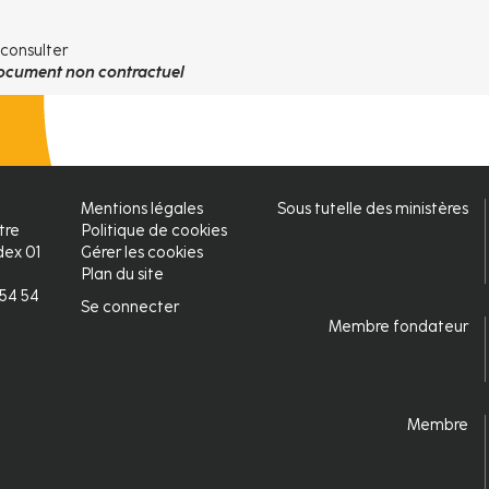
 consulter
ocument non contractuel
Mentions légales
Sous tutelle des ministères
Pied
tre
Politique de cookies
ex 01
Gérer les cookies
de
Plan du site
2 54 54
page
Se connecter
Connexion
Membre fondateur
Membre