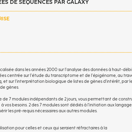
ÉES DE SÉQUENCES PAR GALAXY
RISE
alisée dans les années 2000 sur l'analyse des données à haut-débi
nées centrée sur l'étude du transcriptome et de l'épigénome, au trav
 et sur l'interprétation biologique de listes de gènes d'intérêt, par l
 de gènes.
e de 7 modules indépendants de 2 jours, vous permettant de constru
à vos besoins. 2 des 7 modules sont dédiés à l'initiation aux langage
rir les pré-requis nécessaires aux autres modules.
isation pour celles et ceux qui seraient réfractaires à la