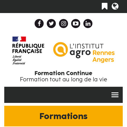
Aller
Toggle
au
navigation
contenu
principal
Header
Top
Navigation
Collapse
FR
Formation Continue
Formation tout au long de la vie
Formations