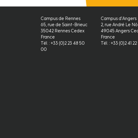
Campus de Rennes
Campus d'Angers
65, rue de Saint-Brieuc
2, rue André Le Nô
35042 Rennes Cedex
49045 Angers Ced
France
France
Tél. : +33 (0)2 23 48 50
Tél. : +33 (0)2 41 2
00