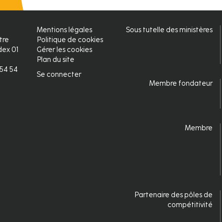
Mentions légales
Sous tutelle des ministères
Pied
tre
Politique de cookies
ex 01
Gérer les cookies
de
Plan du site
2 54 54
page
Se connecter
Connexion
Membre fondateur
Membre
Partenaire des pôles de
compétitivité