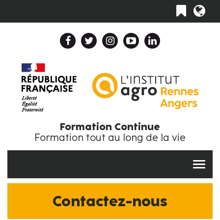
Aller
Toggle
au
navigation
contenu
principal
Header
Top
Navigation
Collapse
FR
Formation Continue
Formation tout au long de la vie
Contactez-nous